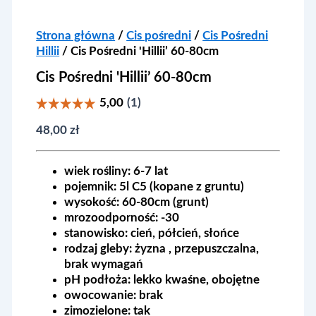
Strona główna
/
Cis pośredni
/
Cis Pośredni
Hillii
/ Cis Pośredni 'Hillii’ 60-80cm
Cis Pośredni 'Hillii’ 60-80cm
48,00
zł
wiek rośliny:
6-7 lat
pojemnik:
5l C5 (kopane z gruntu)
wysokość:
60-80cm (grunt)
mrozoodporność:
-30
stanowisko:
cień, półcień, słońce
rodzaj gleby:
żyzna , przepuszczalna,
brak wymagań
pH podłoża:
lekko kwaśne, obojętne
owocowanie:
brak
zimozielone:
tak