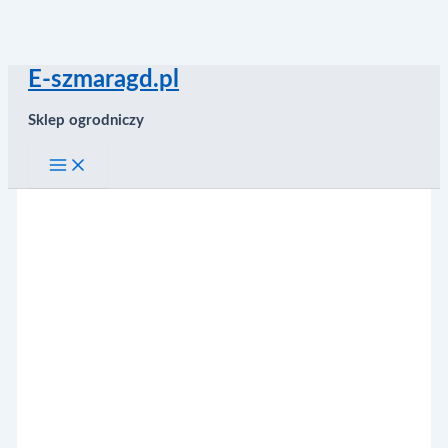
Przejdź
E-szmaragd.pl
do
treści
Sklep ogrodniczy