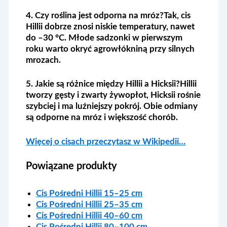
4. Czy roślina jest odporna na mróz?
Tak, cis
Hillii dobrze znosi niskie temperatury, nawet
do –30 °C. Młode sadzonki w pierwszym
roku warto okryć agrowłókniną przy silnych
mrozach.
5. Jakie są różnice między Hillii a Hicksii?
Hillii
tworzy gęsty i zwarty żywopłot, Hicksii rośnie
szybciej i ma luźniejszy pokrój. Obie odmiany
są odporne na mróz i większość chorób.
Więcej o cisach przeczytasz w Wikipedii…
Powiązane produkty
Cis Pośredni Hillii 15–25 cm
Cis Pośredni Hillii 25–35 cm
Cis Pośredni Hillii 40–60 cm
Cis Pośredni Hillii 80–100 cm