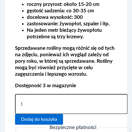
roczny przyrost:
około 15-20 cm
gęstość sadzenia:
co 30-35 cm
docelowa wysokość:
300
zastosowanie:
żywopłot, szpaler i itp.
Na jeden metr bieżący żywopłotu
potrzebne są trzy krzewy.
Sprzedawane rośliny mogą różnić się od tych
na zdjęciu, ponieważ ich wygląd zależy od
pory roku, w której są sprzedawane. Rośliny
mogą być również przycięte w celu
zagęszczenia i lepszego wzrostu.
Dostępność
3 w magazynie
ilość
Cis
Pośredni
'Hillii'
Dodaj do koszyka
60-
80cm
Bezpieczne płatności