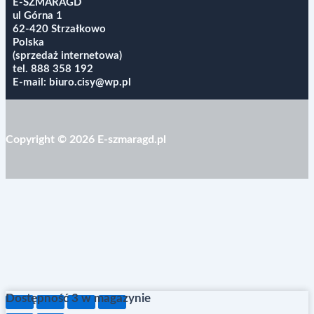
E-SZMARAGD
ul Górna 1
62-420 Strzałkowo
Polska
(sprzedaż internetowa)
tel.
888 358 192
E-mail:
biuro.cisy@wp.pl
Copyright © 2026 E-szmaragd.pl
Dostępność
3 w magazynie