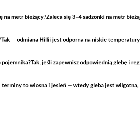
ję na metr bieżący?
Zaleca się 3–4 sadzonki na metr bież
?
Tak — odmiana Hillii jest odporna na niskie temperatur
do pojemnika?
Tak,
jeśli
zapewnisz odpowiednią glebę i regu
 terminy to wiosna i jesień — wtedy gleba jest wilgotna, a