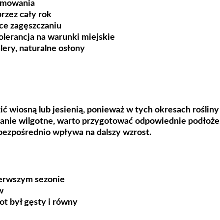
ormowania
rzez cały rok
ce zagęszczaniu
olerancja na warunki miejskie
ery, naturalne osłony
ić wiosną lub jesienią, ponieważ w tych okresach rośliny
anie wilgotne, warto przygotować odpowiednie podłoże, 
 bezpośrednio wpływa na dalszy wzrost.
ierwszym sezonie
w
ot był gęsty i równy