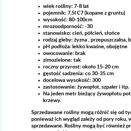
wiek rośliny:
7-8 lat
pojemnik:
7,5l C7 (kopane z gruntu)
wysokość:
80-100cm
mrozoodporność:
-30
stanowisko:
cień, półcień, słońce
rodzaj gleby:
żyzna , przepuszczalna,
pH podłoża:
lekko kwaśne, obojętne
owocowanie:
brak
zimozielone:
tak
roczny przyrost:
około 15-20 cm
gęstość sadzenia:
co 30-35 cm
docelowa wysokość:
300
zastosowanie:
żywopłot, szpaler i itp.
Na jeden metr bieżący żywopłotu pot
krzewy.
Sprzedawane rośliny mogą różnić się od tyc
ponieważ ich wygląd zależy od pory roku, w
sprzedawane. Rośliny mogą być również pr