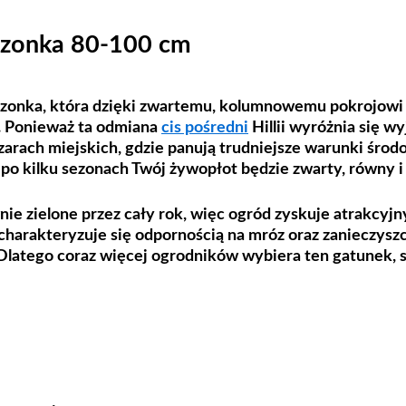
adzonka 80-100 cm
 sadzonka, która dzięki zwartemu, kolumnowemu pokrojow
. Ponieważ ta odmiana
cis pośredni
Hillii wyróżnia się w
arach miejskich, gdzie panują trudniejsze warunki środo
 po kilku sezonach Twój żywopłot będzie zwarty, równy 
ie zielone przez cały rok, więc ogród zyskuje atrakcyjny
 charakteryzuje się odpornością na mróz oraz zanieczysz
Dlatego coraz więcej ogrodników wybiera ten gatunek, sk