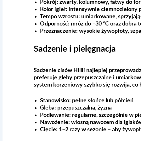
Pokrój:
zwarty, kolumnowy, łatwy do f
Kolor igieł:
intensywnie ciemnozielony p
Tempo wzrostu:
umiarkowane, sprzyjają
Odporność:
mróz do –30 °C oraz dobra t
Przeznaczenie:
wysokie żywopłoty, szpal
Sadzenie i pielęgnacja
Sadzenie cisów Hillii najlepiej przeprowadz
preferuje gleby przepuszczalne i umiarkow
system korzeniowy szybko się rozwija, co
Stanowisko:
pełne słońce lub półcień
Gleba:
przepuszczalna, żyzna
Podlewanie:
regularne, szczególnie w p
Nawożenie:
wiosną nawozem dla iglakó
Cięcie:
1–2 razy w sezonie – aby żywopł