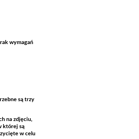
 brak wymagań
rzebne są trzy
h na zdjęciu,
 której są
zycięte w celu