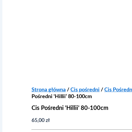
Strona główna
/
Cis pośredni
/
Cis Pośredni
Pośredni 'Hillii’ 80-100cm
Cis Pośredni 'Hillii’ 80-100cm
65,00
zł