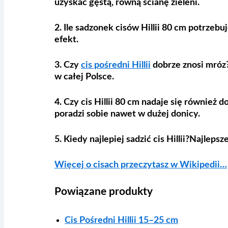
uzyskać gęstą, równą ścianę zieleni.
2. Ile sadzonek cisów Hillii 80 cm potrzebu
efekt.
3. Czy
cis pośredni Hillii
dobrze znosi mróz
w całej Polsce.
4. Czy cis Hillii 80 cm nadaje się również 
poradzi sobie nawet w dużej donicy.
5. Kiedy najlepiej sadzić cis Hillii?
Najlepsze
Więcej o cisach przeczytasz w Wikipedii…
Powiązane produkty
Cis Pośredni Hillii 15–25 cm