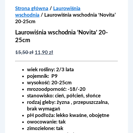
Strona główna
/
Laurowiśnia
wschodnia
/ Laurowiśnia wschodnia 'Novita’
20-25cm
Laurowiśnia wschodnia 'Novita’ 20-
25cm
Pierwotna
Aktualna
15,50
zł
11,90
zł
cena
cena
wynosiła:
wynosi:
wiek rośliny:
2/3 lata
15,50 zł.
11,90 zł.
pojemnik:
P9
wysokość:
20-25cm
mrozoodporność:
-18/-20
stanowisko:
cień, półcień, słońce
rodzaj gleby:
żyzna , przepuszczalna,
brak wymagań
pH podłoża:
lekko kwaśne, obojętne
owocowanie:
tak
zimozielone:
tak