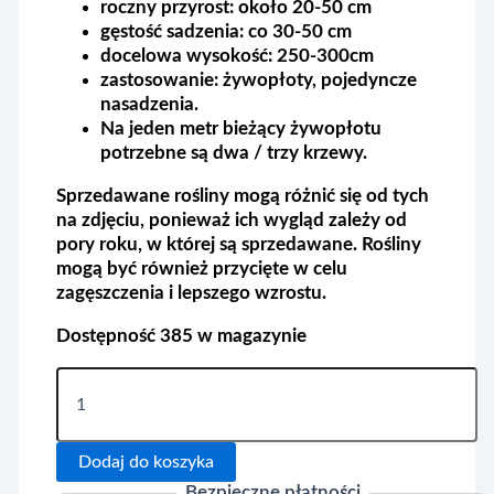
roczny przyrost:
około 20-50 cm
gęstość sadzenia:
co 30-50 cm
docelowa wysokość:
250-300cm
zastosowanie:
żywopłoty, pojedyncze
nasadzenia.
Na jeden metr bieżący żywopłotu
potrzebne są dwa / trzy krzewy.
Sprzedawane rośliny mogą różnić się od tych
na zdjęciu, ponieważ ich wygląd zależy od
pory roku, w której są sprzedawane. Rośliny
mogą być również przycięte w celu
zagęszczenia i lepszego wzrostu.
Dostępność
385 w magazynie
ilość
Laurowiśnia
wschodnia
'Novita'
Dodaj do koszyka
20-
25cm
Bezpieczne płatności