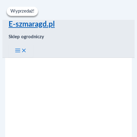
Wyprzedaż!
Wyprzedaż!
Wyprzedaż!
Przejdź
E-szmaragd.pl
do
treści
Sklep ogrodniczy