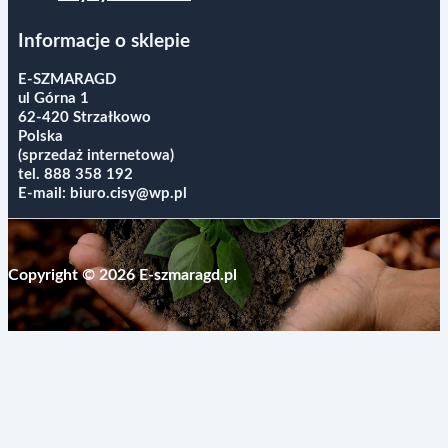
Informacje o sklepie
E-SZMARAGD
ul Górna 1
62-420 Strzałkowo
Polska
(sprzedaż internetowa)
tel.
888 358 192
E-mail:
biuro.cisy@wp.pl
Copyright © 2026 E-szmaragd.pl