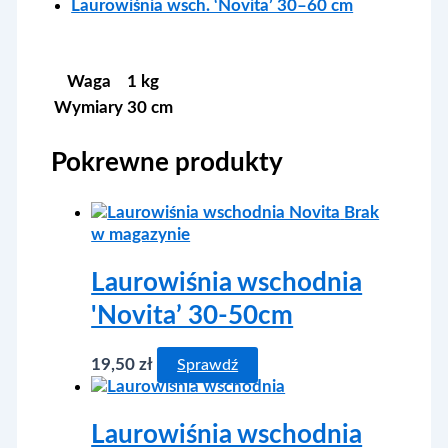
Laurowiśnia wsch. ‘Novita’ 30–60 cm
Waga
1 kg
Wymiary
30 cm
Pokrewne produkty
Brak
w magazynie
Laurowiśnia wschodnia
'Novita’ 30-50cm
19,50
zł
Sprawdź
Laurowiśnia wschodnia